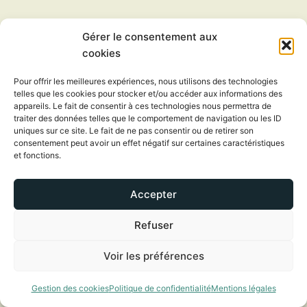
Et que faut-il pour faire un bon gâteau ?
Gérer le consentement aux
cookies
Un moule (ici, le code html de votre site) ;
Pour offrir les meilleures expériences, nous utilisons des technologies
Des ingrédients de qualité (ici, le contenu de
telles que les cookies pour stocker et/ou accéder aux informations des
vos articles) ;
appareils. Le fait de consentir à ces technologies nous permettra de
traiter des données telles que le comportement de navigation ou les ID
Un four (le
netlinking
, stratégie d’échanges
uniques sur ce site. Le fait de ne pas consentir ou de retirer son
de liens entre sites d’un même milieu pour
consentement peut avoir un effet négatif sur certaines caractéristiques
et fonctions.
améliorer l’indice de popularité).
Accepter
C’est
la qualité de l’ensemble des piliers du SEO
qui fait que le référencement naturel de votre site
Refuser
est optimisé ! Alors… lancez-vous grâce à Citron
Cosmic !
Voir les préférences
Gestion des cookies
Politique de confidentialité
Mentions légales