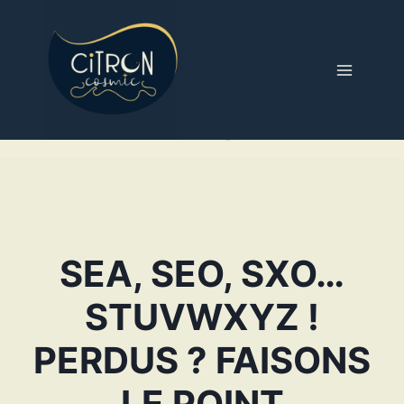
Aller
au
contenu
SEA, SEO, SXO…
STUVWXYZ !
PERDUS ? FAISONS
LE POINT