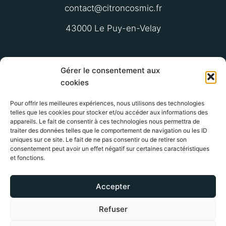
contact@citroncosmic.fr
43000 Le Puy-en-Velay
Gérer le consentement aux
Plan du site
●
Politique de confidentialité
●
Gestion des cookies
●
cookies
Mentions légales
Pour offrir les meilleures expériences, nous utilisons des technologies
telles que les cookies pour stocker et/ou accéder aux informations des
Proudly powered by
WordPress
appareils. Le fait de consentir à ces technologies nous permettra de
SUIVRE CITRON COSMIC
traiter des données telles que le comportement de navigation ou les ID
uniques sur ce site. Le fait de ne pas consentir ou de retirer son
consentement peut avoir un effet négatif sur certaines caractéristiques
Facebook
LinkedIn
Google
et fonctions.
Accepter
Citron Cosmic est une agence de communication digitale SEO/GEO
basée en Haute-Loire (Le Puy-en-Velay). Et l’avantage du web, c’est
que je peux vous accompagner de n’importe où, en France et à
Refuser
l’étranger, pour construire la stratégie web qu’il vous faut !